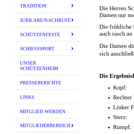
TRADITION
Die Herren Sch
Damen nur noc
JUBILARE/NACHRUFE
Die fröhliche
auch rasch an
SCHÜTZENFESTE
Die Damen die
SCHIESSSPORT
sich anschließ
UNSER
SCHÜTZENHEIM
Die Ergebnisli
PRESSEBERICHTE
Kop
Rechte
LINKS
Linker
MITGLIED WERDEN
Ster
MITGLIEDERBEREICH
Rumpf