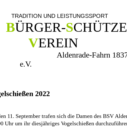
TRADITION UND LEISTUNG
B
ÜRGER
-
S
CHÜTZ
V
EREIN
Aldenrade-Fahrn 183
e.V.
lschießen 2022
en 11. September trafen sich die Damen des BSV Alde
0 Uhr um ihr diesjähriges Vogelschießen durchzuführe