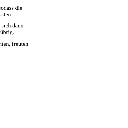
sodass die
ssten.
 sich dann
übrig.
ten, freuten
.