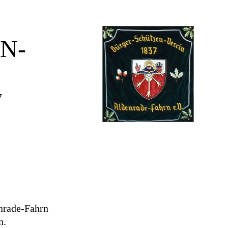
SSPORT
EN
-
7
nrade-Fahrn
n.