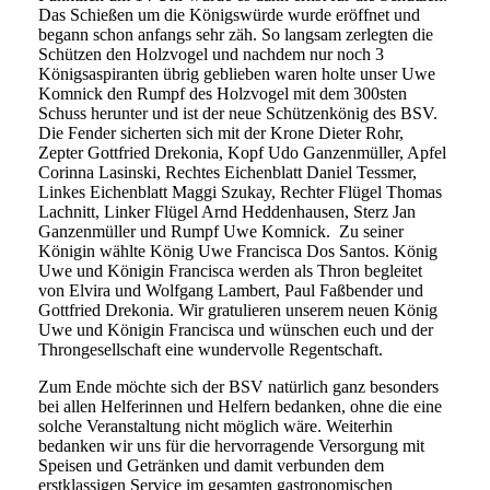
Das Schießen um die Königswürde wurde eröffnet und
begann schon anfangs sehr zäh. So langsam zerlegten die
Schützen den Holzvogel und nachdem nur noch 3
Königsaspiranten übrig geblieben waren holte unser Uwe
Komnick den Rumpf des Holzvogel mit dem 300sten
Schuss herunter und ist der neue Schützenkönig des BSV.
Die Fender sicherten sich mit der Krone Dieter Rohr,
Zepter Gottfried Drekonia, Kopf Udo Ganzenmüller, Apfel
Corinna Lasinski, Rechtes Eichenblatt Daniel Tessmer,
Linkes Eichenblatt Maggi Szukay, Rechter Flügel Thomas
Lachnitt, Linker Flügel Arnd Heddenhausen, Sterz Jan
Ganzenmüller und Rumpf Uwe Komnick. Zu seiner
Königin wählte König Uwe Francisca Dos Santos. König
Uwe und Königin Francisca werden als Thron begleitet
von Elvira und Wolfgang Lambert, Paul Faßbender und
Gottfried Drekonia. Wir gratulieren unserem neuen König
Uwe und Königin Francisca und wünschen euch und der
Throngesellschaft eine wundervolle Regentschaft.
Zum Ende möchte sich der BSV natürlich ganz besonders
bei allen Helferinnen und Helfern bedanken, ohne die eine
solche Veranstaltung nicht möglich wäre. Weiterhin
bedanken wir uns für die hervorragende Versorgung mit
Speisen und Getränken und damit verbunden dem
erstklassigen Service im gesamten gastronomischen