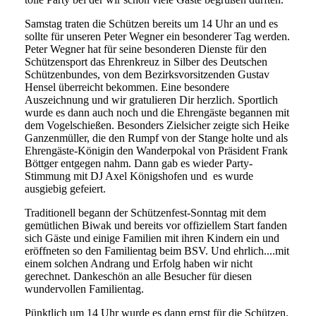
Samstag traten die Schützen bereits um 14 Uhr an und es
sollte für unseren Peter Wegner ein besonderer Tag werden.
Peter Wegner hat für seine besonderen Dienste für den
Schützensport das Ehrenkreuz in Silber des Deutschen
Schützenbundes, von dem Bezirksvorsitzenden Gustav
Hensel überreicht bekommen. Eine besondere
Auszeichnung und wir gratulieren Dir herzlich. Sportlich
wurde es dann auch noch und die Ehrengäste begannen mit
dem Vogelschießen. Besonders Zielsicher zeigte sich Heike
Ganzenmüller, die den Rumpf von der Stange holte und als
Ehrengäste-Königin den Wanderpokal von Präsident Frank
Böttger entgegen nahm. Dann gab es wieder Party-
Stimmung mit DJ Axel Königshofen und es wurde
ausgiebig gefeiert.
Traditionell begann der Schützenfest-Sonntag mit dem
gemütlichen Biwak und bereits vor offiziellem Start fanden
sich Gäste und einige Familien mit ihren Kindern ein und
eröffneten so den Familientag beim BSV. Und ehrlich....mit
einem solchen Andrang und Erfolg haben wir nicht
gerechnet. Dankeschön an alle Besucher für diesen
wundervollen Familientag.
Pünktlich um 14 Uhr wurde es dann ernst für die Schützen.